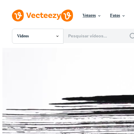
Vetores
Fotos
Videos
Todas Imagens
Fotos
PNGs
PSDs
SVGs
Modelos
Vetores
Videos
Motion graphics
Imagens Editoriais
Eventos Editoriais