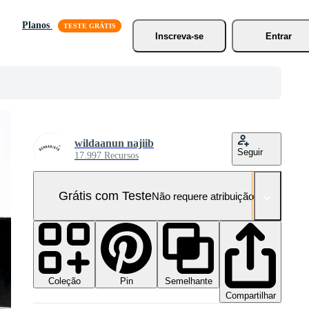
Planos
Inscreva-se
Entrar
wildaanun najiib
Seguir
17.997 Recursos
Grátis com Teste
Não requere atribuição!
Coleção
Semelhante
Pin
Compartilhar