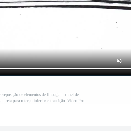
sobreposição de elementos de filmagem. rímel de
preta para o terço inferior e transição. Vídeo Pro