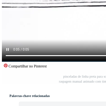
Compartilhar no Pinterest
pinceladas de linha preta para 
raspagem manual animado com tinta 
Palavras-chave relacionadas