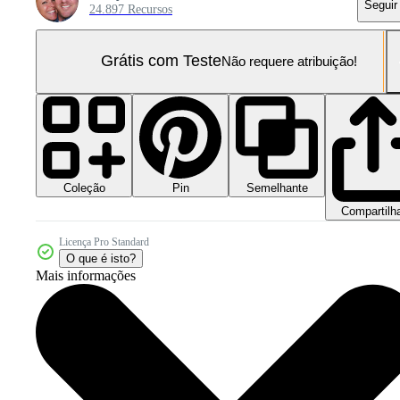
Seguir
24.897 Recursos
Grátis com Teste
Não requere atribuição!
Coleção
Semelhante
Pin
Compartilh
Licença Pro Standard
O que é isto?
Mais informações