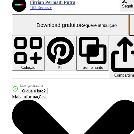
Fitrian Permadi Putra
Seguir
163 Recursos
Download gratuito
Requere atribuição
Coleção
Semelhante
Pin
Compartilh
Licença Gratuita
O que é isto?
Mais informações