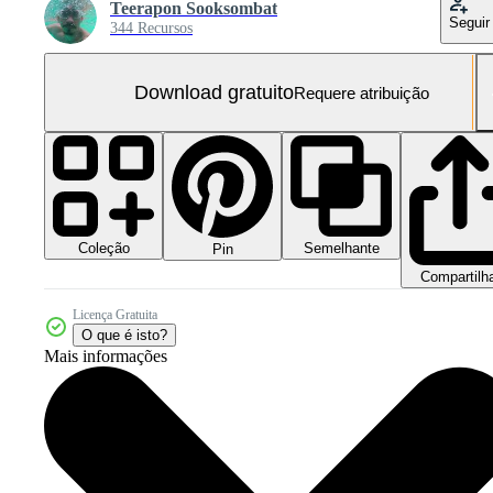
Teerapon Sooksombat
Seguir
344 Recursos
Download gratuito
Requere atribuição
Coleção
Semelhante
Pin
Compartilh
Licença Gratuita
O que é isto?
Mais informações