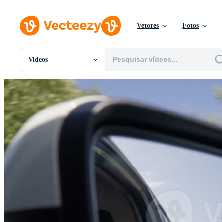
Vetores
Fotos
Videos
Todas Imagens
Fotos
PNGs
PSDs
SVGs
Modelos
Vetores
Videos
Motion graphics
Imagens Editoriais
Eventos Editoriais