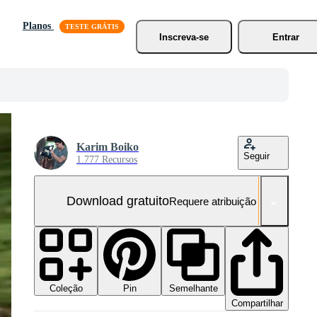
Planos
Inscreva-se
Entrar
Karim Boiko
Seguir
1.777 Recursos
Download gratuito
Requere atribuição
Coleção
Semelhante
Pin
Compartilhar