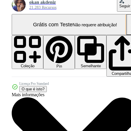
okan akdeniz
Seguir
21.283 Recursos
Grátis com Teste
Não requere atribuição!
Coleção
Semelhante
Pin
Compartilh
Licença Pro Standard
O que é isto?
Mais informações