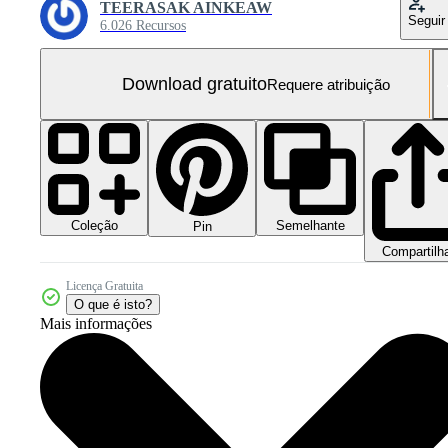
TEERASAK AINKEAW
Seguir
6.026 Recursos
Download gratuito
Requere atribuição
Coleção
Semelhante
Pin
Compartilh
Licença Gratuita
O que é isto?
Mais informações