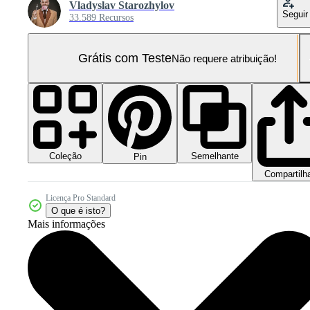
Vladyslav Starozhylov
Seguir
33.589 Recursos
Grátis com Teste
Não requere atribuição!
Coleção
Semelhante
Pin
Compartilh
Licença Pro Standard
O que é isto?
Mais informações