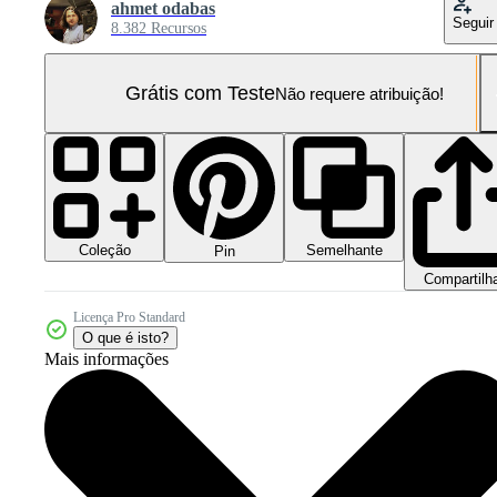
ahmet odabas
Seguir
8.382 Recursos
Grátis com Teste
Não requere atribuição!
Coleção
Semelhante
Pin
Compartilh
Licença Pro Standard
O que é isto?
Mais informações