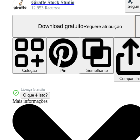
Giraffe Stock Studio
Seguir
12.953 Recursos
Download gratuito
Requere atribuição
Coleção
Semelhante
Pin
Compartilh
Licença Gratuita
O que é isto?
Mais informações