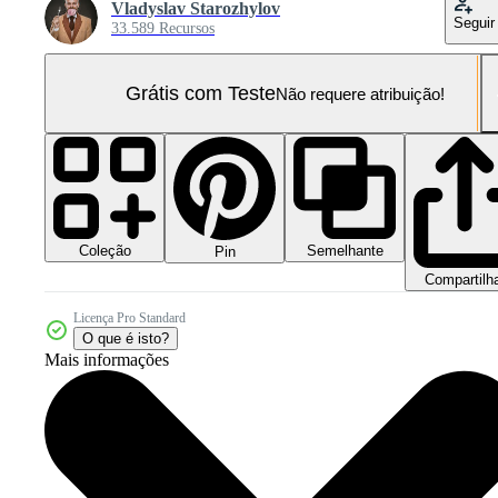
Vladyslav Starozhylov
Seguir
33.589 Recursos
Grátis com Teste
Não requere atribuição!
Coleção
Semelhante
Pin
Compartilh
Licença Pro Standard
O que é isto?
Mais informações