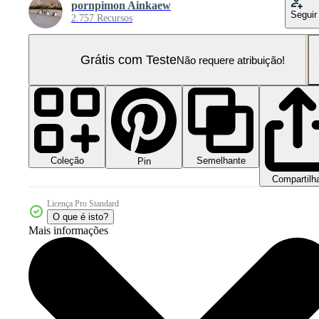
pornpimon Ainkaew
Seguir
2.757 Recursos
Grátis com Teste
Não requere atribuição!
Coleção
Semelhante
Pin
Compartilh
Licença Pro Standard
O que é isto?
Mais informações