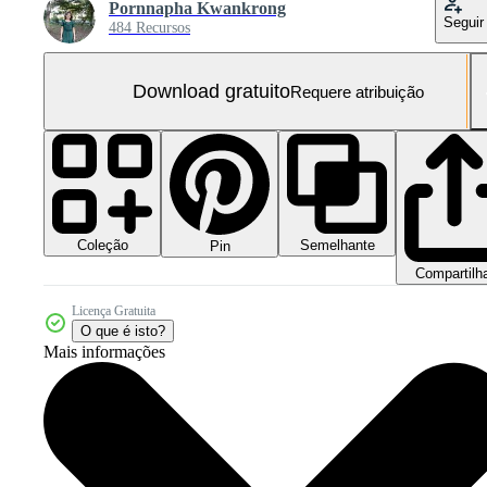
Pornnapha Kwankrong
Seguir
484 Recursos
Download gratuito
Requere atribuição
Coleção
Semelhante
Pin
Compartilh
Licença Gratuita
O que é isto?
Mais informações