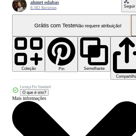
ahmet odabas
Seguir
8.382 Recursos
Grátis com Teste
Não requere atribuição!
Coleção
Semelhante
Pin
Compartilh
Licença Pro Standard
O que é isto?
Mais informações