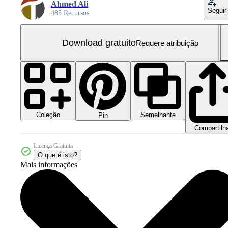
Ahmed Ali
Seguir
485 Recursos
Download gratuito
Requere atribuição
Coleção
Semelhante
Pin
Compartilh
Licença Gratuita
O que é isto?
Mais informações