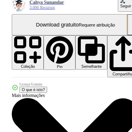
Cahya Sunandar
Seguir
3.000 Recursos
Download gratuito
Requere atribuição
Coleção
Semelhante
Pin
Compartilh
Licença Gratuita
O que é isto?
Mais informações