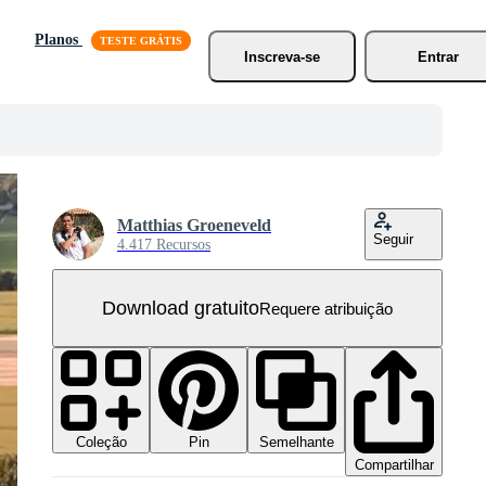
Planos
Inscreva-se
Entrar
Matthias Groeneveld
Seguir
4.417 Recursos
Download gratuito
Requere atribuição
Coleção
Semelhante
Pin
Compartilhar