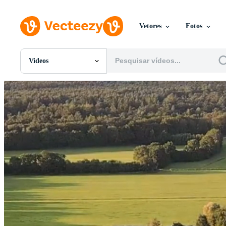
Vetores
Fotos
Videos
Todas Imagens
Fotos
PNGs
PSDs
SVGs
Modelos
Vetores
Videos
Motion graphics
Imagens Editoriais
Eventos Editoriais