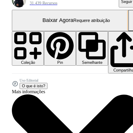
Seguir
31.439 Recursos
Baixar Agora
Requere atribuição
Coleção
Semelhante
Pin
Compartilh
Uso Editorial
O que é isto?
Mais informações