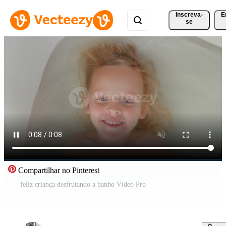
Inscreva-
E
se
Compartilhar no Pinterest
feliz criança desfrutando a banho Vídeo Pro