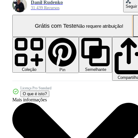
Danil Rudenko
Seguir
31.439 Recursos
Grátis com Teste
Não requere atribuição!
Coleção
Semelhante
Pin
Compartilh
Licença Pro Standard
O que é isto?
Mais informações