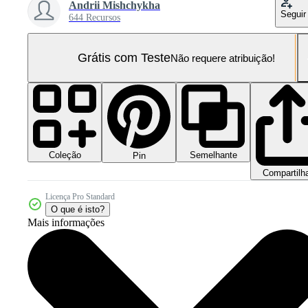
Andrii Mishchykha
Seguir
644 Recursos
Grátis com Teste
Não requere atribuição!
Coleção
Semelhante
Pin
Compartilh
Licença Pro Standard
O que é isto?
Mais informações