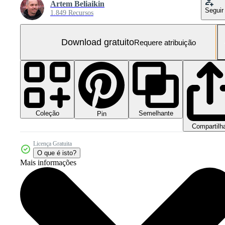
Artem Beliaikin
Seguir
1.849 Recursos
Download gratuito
Requere atribuição
Coleção
Semelhante
Pin
Compartilh
Licença Gratuita
O que é isto?
Mais informações