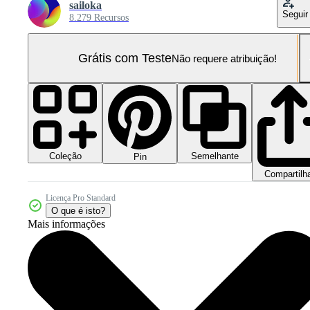
sailoka
Seguir
8.279 Recursos
Grátis com Teste
Não requere atribuição!
Coleção
Semelhante
Pin
Compartilh
Licença Pro Standard
O que é isto?
Mais informações