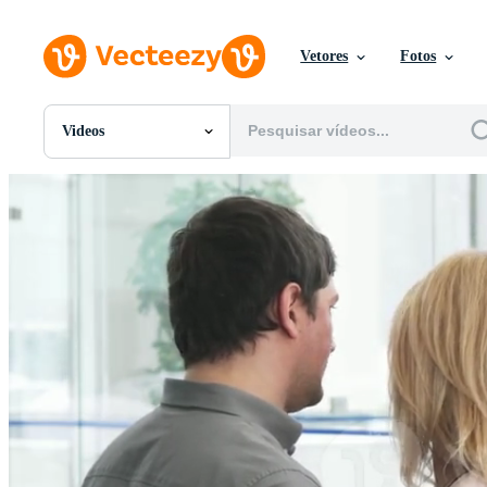
Vetores
Fotos
Videos
Todas Imagens
Fotos
PNGs
PSDs
SVGs
Modelos
Vetores
Videos
Motion graphics
Imagens Editoriais
Eventos Editoriais