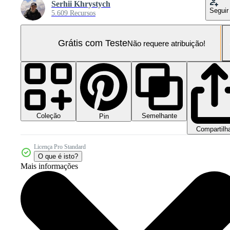
Serhii Khrystych
Seguir
5.609 Recursos
Grátis com Teste
Não requere atribuição!
Coleção
Semelhante
Pin
Compartilh
Licença Pro Standard
O que é isto?
Mais informações