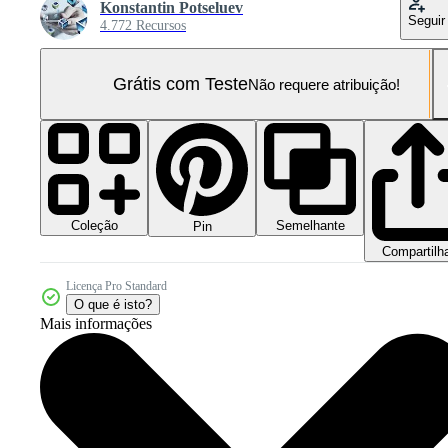
Konstantin Potseluev
Seguir
4.772 Recursos
Grátis com Teste
Não requere atribuição!
Coleção
Semelhante
Pin
Compartilh
Licença Pro Standard
O que é isto?
Mais informações