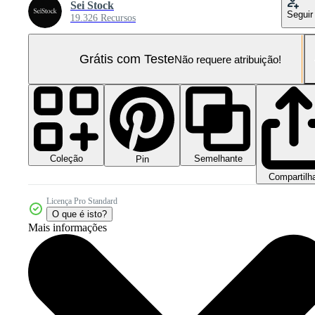
Sei Stock
Seguir
19.326 Recursos
Grátis com Teste
Não requere atribuição!
Coleção
Semelhante
Pin
Compartilh
Licença Pro Standard
O que é isto?
Mais informações