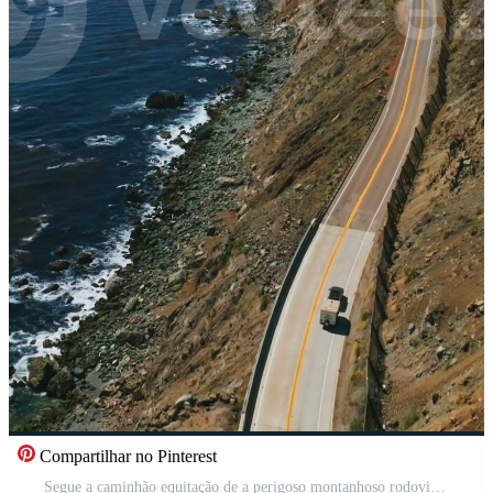
Compartilhar no Pinterest
Segue a caminhão equitação de a perigoso montanhoso rodovia do Califórnia em ensolarado dia. surpreendente azul oceano abertura para a visualizar. vertical vídeo Vídeo Pro