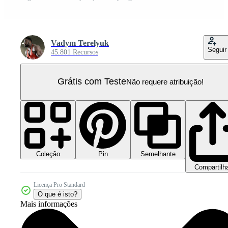
Vadym Terelyuk
Seguir
45.801 Recursos
Grátis com Teste
Não requere atribuição!
Coleção
Semelhante
Pin
Compartilh
Licença Pro Standard
O que é isto?
Mais informações