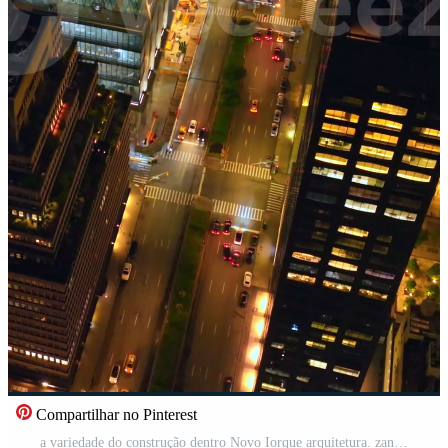
Compartilhar no Pinterest
a variedade do construção dentro Novo Iorque arquitetura. zangão lentamente descendente entre a arranha-céus sobre uma ocupado Multi-Pista estrada. vertical vídeo Vídeo Pro