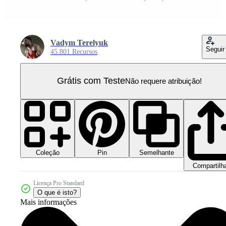
Vadym Terelyuk
Seguir
45.801 Recursos
Grátis com Teste
Não requere atribuição!
Coleção
Semelhante
Pin
Compartilh
Licença Pro Standard
O que é isto?
Mais informações