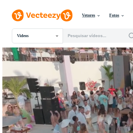
Vetores
Fotos
Videos
Todas Imagens
Fotos
PNGs
PSDs
SVGs
Modelos
Vetores
Videos
Motion graphics
Imagens Editoriais
Eventos Editoriais