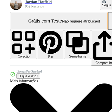
Jordan Hatfield
Seguir
962 Recursos
Grátis com Teste
Não requere atribuição!
Coleção
Semelhante
Pin
Compartilh
Licença Pro Standard
O que é isto?
Mais informações