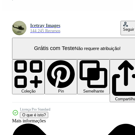
Icetray Images
Seguir
144.245 Recursos
Grátis com Teste
Não requere atribuição!
Coleção
Semelhante
Pin
Compartilh
Licença Pro Standard
O que é isto?
Mais informações