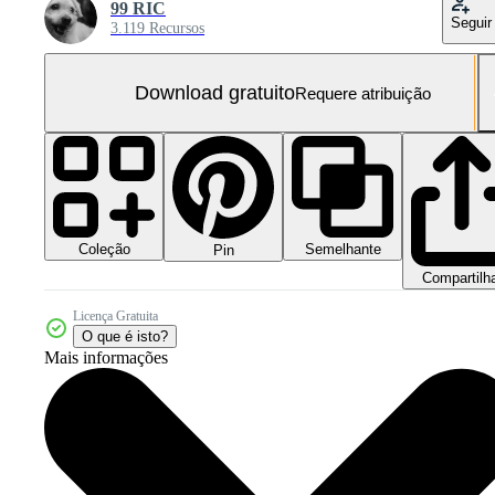
99 RIC
Seguir
3.119 Recursos
Download gratuito
Requere atribuição
Coleção
Semelhante
Pin
Compartilh
Licença Gratuita
O que é isto?
Mais informações