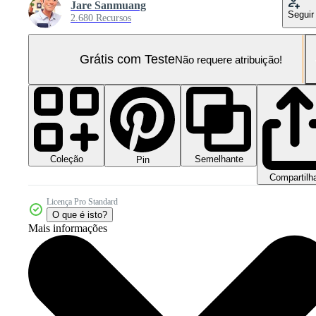
Jare Sanmuang
Seguir
2.680 Recursos
Grátis com Teste
Não requere atribuição!
Coleção
Semelhante
Pin
Compartilh
Licença Pro Standard
O que é isto?
Mais informações