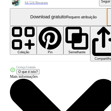
Seguir
64.524 Recursos
Download gratuito
Requere atribuição
Coleção
Semelhante
Pin
Compartilh
Licença Gratuita
O que é isto?
Mais informações