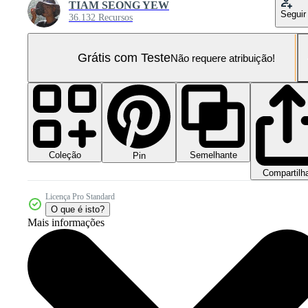
TIAM SEONG YEW
Seguir
36.132 Recursos
Grátis com Teste
Não requere atribuição!
Coleção
Semelhante
Pin
Compartilh
Licença Pro Standard
O que é isto?
Mais informações