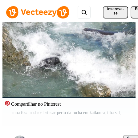
Inscreva-
E
se
Compartilhar no Pinterest
uma foca nadar e brincar perto da rocha em kaikoura, ilha sul, nova zelândia Vídeo Pro