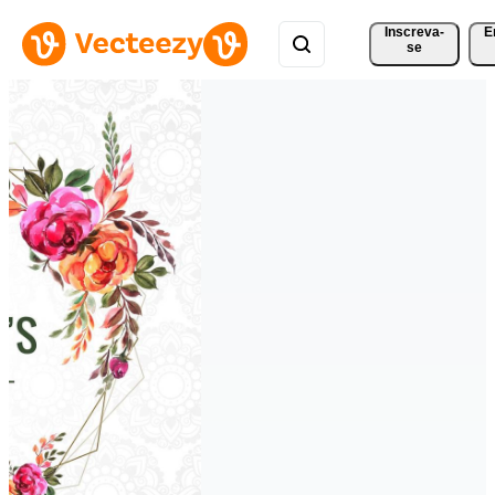
Inscreva-
E
se