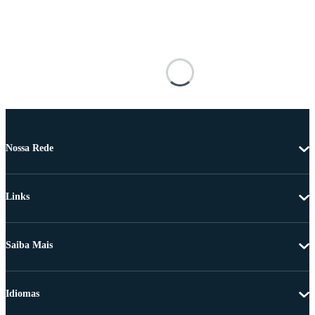
Nossa Rede
Links
Saiba Mais
Idiomas