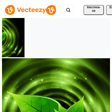
Inscreva-
E
se