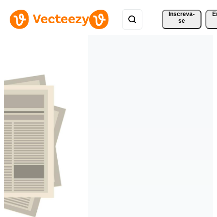
Inscreva-
E
se