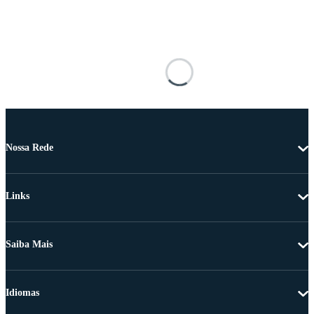
Nossa Rede
Links
Saiba Mais
Idiomas