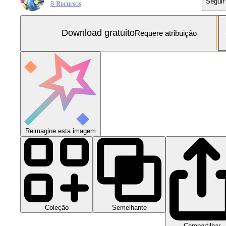
Seguir
8 Recursos
Download gratuito
Requere atribuição
Reimagine esta imagem
Coleção
Semelhante
Compartilhar