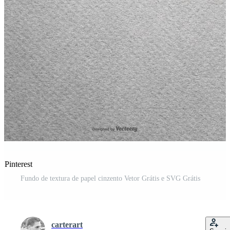
 Pinterest
Fundo de textura de papel cinzento Vetor Grátis e SVG Grátis
carterart