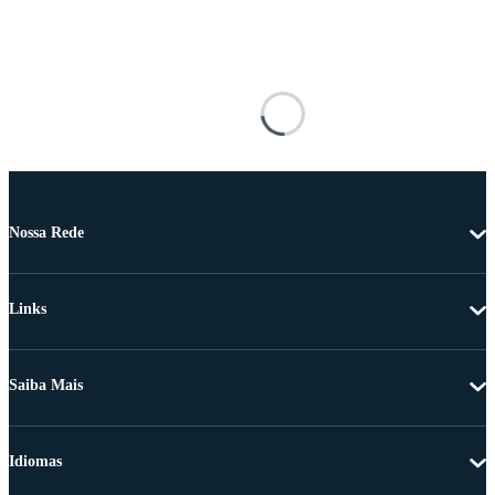
Nossa Rede
Links
Saiba Mais
Idiomas