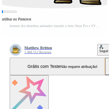
rtilhar no Pinterest
homem dos desenhos animados fazendo o bem Vetor Pro e SVG Pro
Matthew Britton
Seguir
1.468.512 Recursos
Grátis com Teste
Não requere atribuição!