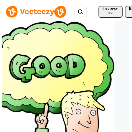
Inscreva-
E
se