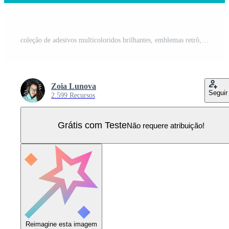
coleção de adesivos multicoloridos brilhantes, emblemas retrô, patches para designs no estilo dos anos 90. conjunto de itens da época dos anos 90 e 80. Vetor Pro
Zoia Lunova
Seguir
2.599 Recursos
Grátis com Teste
Não requere atribuição!
Reimagine esta imagem