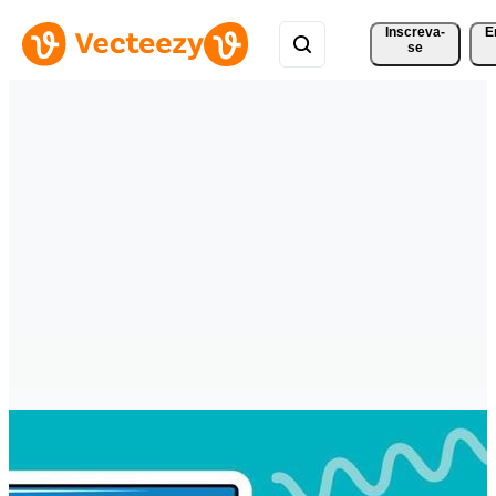
Inscreva-
E
se