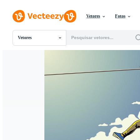
Vetores
Fotos
Vetores
Todas Imagens
Fotos
PNGs
PSDs
SVGs
Modelos
Vetores
Videos
Motion graphics
Imagens Editoriais
Eventos Editoriais