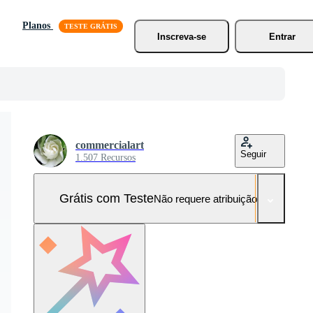
Planos
Inscreva-se
Entrar
commercialart
Seguir
1.507 Recursos
Grátis com Teste
Não requere atribuição!