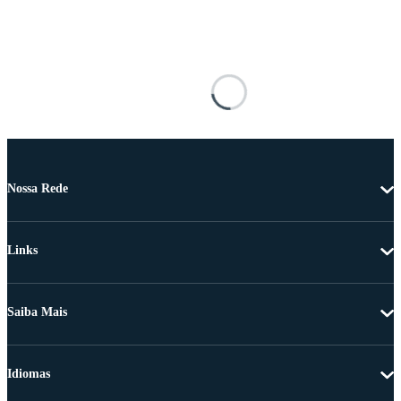
Nossa Rede
Links
Saiba Mais
Idiomas