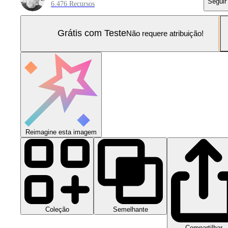
Seguir
6.476 Recursos
Grátis com Teste
Não requere atribuição!
Reimagine esta imagem
Coleção
Semelhante
Compartilhar