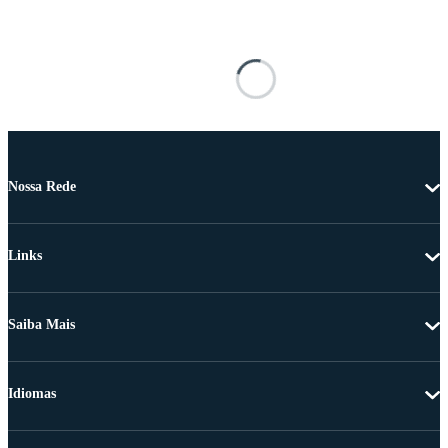
Nossa Rede
Links
Saiba Mais
Idiomas