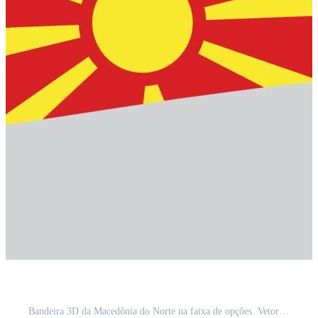
Bandeira 3D da Macedônia do Norte na faixa de opções. Vetor Pro e SVG Pro