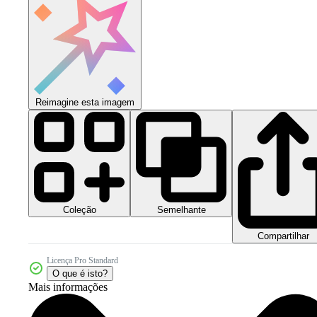
Reimagine esta imagem
Coleção
Semelhante
Compartilhar
Licença Pro Standard
O que é isto?
Mais informações