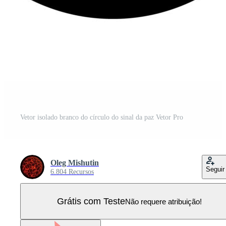
Vetor isolado branco do círculo do sinal da paz Vetor Pro
Oleg Mishutin
Seguir
6.804 Recursos
Grátis com Teste
Não requere atribuição!