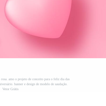
rosa. amo o projeto de conceito para o feliz dia das
niversário. banner e design de modelo de saudação.
Vetor Grátis