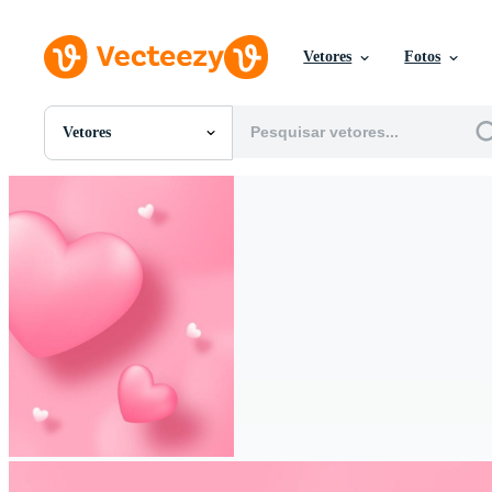
Vetores
Fotos
Vetores
Todas Imagens
Fotos
PNGs
PSDs
SVGs
Modelos
Vetores
Videos
Motion graphics
Imagens Editoriais
Eventos Editoriais