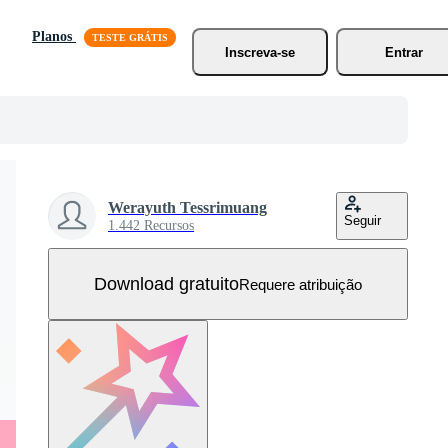
Planos
Inscreva-se
Entrar
Werayuth Tessrimuang
Seguir
1.442 Recursos
Download gratuito
Requere atribuição