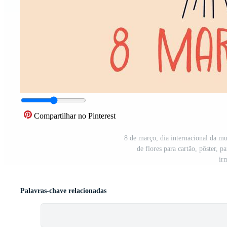
Compartilhar no Pinterest
8 de março, dia internacional da m
de flores para cartão, pôster, 
ir
Palavras-chave relacionadas