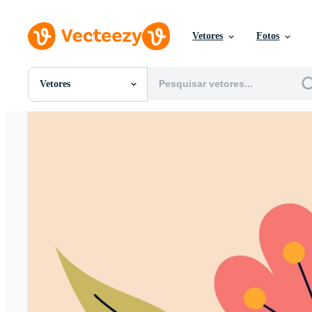
Vetores
Fotos
Vetores
Todas Imagens
Fotos
PNGs
PSDs
SVGs
Modelos
Vetores
Videos
Motion graphics
Imagens Editoriais
Eventos Editoriais