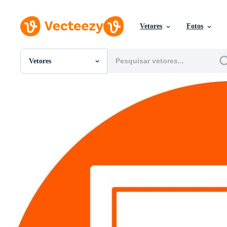
Vetores
Fotos
Vetores
Todas Imagens
Fotos
PNGs
PSDs
SVGs
Modelos
Vetores
Videos
Motion graphics
Imagens Editoriais
Eventos Editoriais